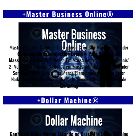
+Master Business Online®
Master Business Online® Leva você a Criar Sua Marca e Aprender
Como Funciona a Injection Brand® Para Vendas em
Massa!Você saberá:
1- Venda Em Massa de Produtos "Irracionais"
2- Vender Na Amazon 3- Venda em Massa de Infoproduto 4-Vender
Serviços Online Com a Sua Marca (Sem precisar mandar fazer
Nada) Seu Antivírus Sua Midia de Influencers Sua Plataforma de
Marketing
+Dollar Machine®
Ganhe em Dólar Mesmo Estando no Brasil
The Dollar Machine