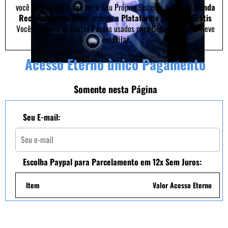
você descobrirá, como ter o Seu Próprio Sistema que Gera
Renda
Recorrente em Dólar
, usando a
Plataforma Systeme Grátis
Você receberá os exatos Passos usados para Gerar a Bola de Neve
em Dólar
Acesso Eterno ùnico Pagamento
Somente nesta Página
Seu E-mail:
Escolha Paypal para Parcelamento em 12x Sem Juros:
Item
Valor Acesso Eterno