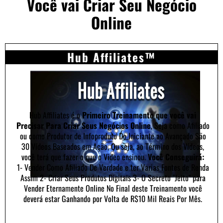
Você vai Criar Seu Negócio
Online
Hub Affiliates™
Hub Affiliates é o
Primeiro Treinamento que você vai
Precisar Para Criar Seus Negócios Online
, Seja como Afiliado
ou como Produtor de Infoproduto Do Iniciante ao Avançado São
30 Vídeos Baseados em Ação, Ou seja, ao Término dos Vídeos,
você terá que fazer o que o Video ensinou.
Você Conseguirá:
1- Vender Como Afiliado De Verdade e ter Varias Fontes de Renda
Assim 2- Criar Seus Produtos Digitais 3- O Secreto "Jeito" para
Vender Eternamente Online No Final deste Treinamento você
deverá estar Ganhando por Volta de R$10 Mil Reais Por Mês.